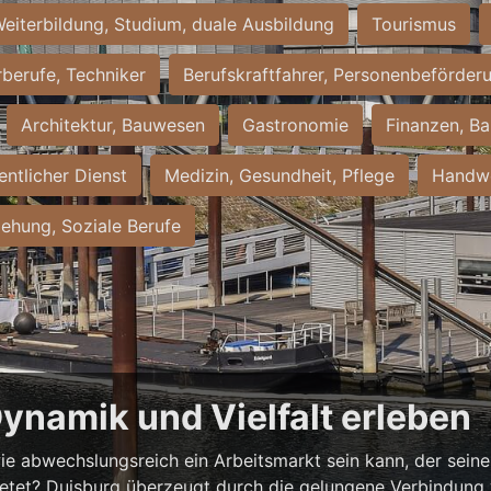
eiterbildung, Studium, duale Ausbildung
Tourismus
rberufe, Techniker
Berufskraftfahrer, Personenbeförder
Architektur, Bauwesen
Gastronomie
Finanzen, Ba
entlicher Dienst
Medizin, Gesundheit, Pflege
Handwe
iehung, Soziale Berufe
Dynamik und Vielfalt erleben
ie abwechslungsreich ein Arbeitsmarkt sein kann, der seine 
ietet? Duisburg überzeugt durch die gelungene Verbindung v