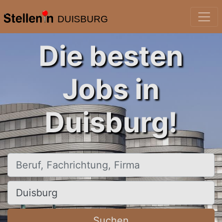
DUISBURG
Die besten
Jobs in
Duisburg!
Beruf, Fachrichtung, Firma
Ort, Stadt
Suchen