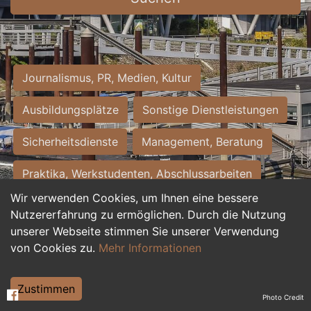
Journalismus, PR, Medien, Kultur
Ausbildungsplätze
Sonstige Dienstleistungen
Sicherheitsdienste
Management, Beratung
Praktika, Werkstudenten, Abschlussarbeiten
Wir verwenden Cookies, um Ihnen eine bessere
Personalwesen
Assistenz, Sekretariat
Nutzererfahrung zu ermöglichen. Durch die Nutzung
unserer Webseite stimmen Sie unserer Verwendung
Hilfskräfte, Aushilfs- und Nebenjobs
von Cookies zu.
Mehr Informationen
Einkauf, Logistik, Materialwirtschaft
Zustimmen
Photo Credit
Weiterbildung, Studium, duale Ausbildung