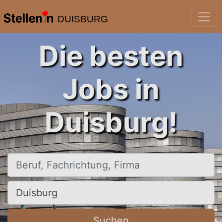
DUISBURG
Die besten
Jobs in
Duisburg!
Beruf, Fachrichtung, Firma
Ort, Stadt
Suchen