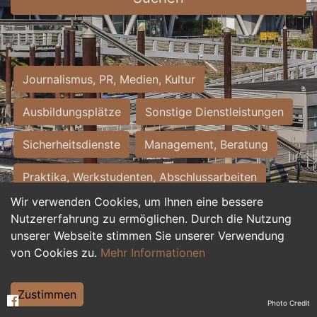
Journalismus, PR, Medien, Kultur
Ausbildungsplätze
Sonstige Dienstleistungen
Sicherheitsdienste
Management, Beratung
Praktika, Werkstudenten, Abschlussarbeiten
Wir verwenden Cookies, um Ihnen eine bessere
Personalwesen
Assistenz, Sekretariat
Nutzererfahrung zu ermöglichen. Durch die Nutzung
unserer Webseite stimmen Sie unserer Verwendung
Hilfskräfte, Aushilfs- und Nebenjobs
von Cookies zu.
Mehr Informationen
Einkauf, Logistik, Materialwirtschaft
Zustimmen
Photo Credit
Weiterbildung, Studium, duale Ausbildung