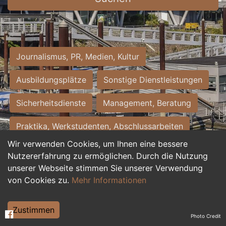
Journalismus, PR, Medien, Kultur
Ausbildungsplätze
Sonstige Dienstleistungen
Sicherheitsdienste
Management, Beratung
Praktika, Werkstudenten, Abschlussarbeiten
Wir verwenden Cookies, um Ihnen eine bessere
Personalwesen
Assistenz, Sekretariat
Nutzererfahrung zu ermöglichen. Durch die Nutzung
unserer Webseite stimmen Sie unserer Verwendung
Hilfskräfte, Aushilfs- und Nebenjobs
von Cookies zu.
Mehr Informationen
Einkauf, Logistik, Materialwirtschaft
Zustimmen
Photo Credit
Weiterbildung, Studium, duale Ausbildung