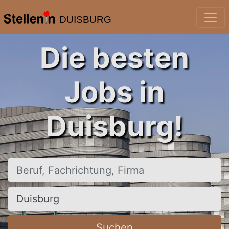
DUISBURG
Die besten
Jobs in
Duisburg!
Beruf, Fachrichtung, Firma
Ort, Stadt
Suchen