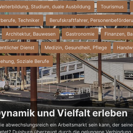
eiterbildung, Studium, duale Ausbildung
Tourismus
rberufe, Techniker
Berufskraftfahrer, Personenbeförder
Architektur, Bauwesen
Gastronomie
Finanzen, Ba
entlicher Dienst
Medizin, Gesundheit, Pflege
Handwe
iehung, Soziale Berufe
Dynamik und Vielfalt erleben
ie abwechslungsreich ein Arbeitsmarkt sein kann, der seine 
ietet? Duisburg überzeugt durch die gelungene Verbindung v