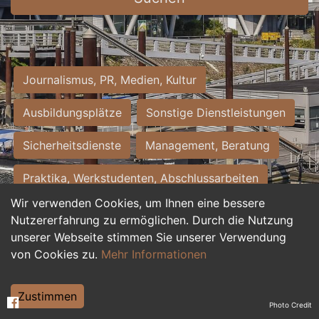
Journalismus, PR, Medien, Kultur
Ausbildungsplätze
Sonstige Dienstleistungen
Sicherheitsdienste
Management, Beratung
Praktika, Werkstudenten, Abschlussarbeiten
Wir verwenden Cookies, um Ihnen eine bessere
Personalwesen
Assistenz, Sekretariat
Nutzererfahrung zu ermöglichen. Durch die Nutzung
unserer Webseite stimmen Sie unserer Verwendung
Hilfskräfte, Aushilfs- und Nebenjobs
von Cookies zu.
Mehr Informationen
Einkauf, Logistik, Materialwirtschaft
Zustimmen
Photo Credit
Weiterbildung, Studium, duale Ausbildung