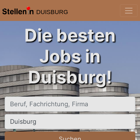
DUISBURG
Die besten
Jobs in
Duisburg!
Beruf, Fachrichtung, Firma
Ort, Stadt
Suchen