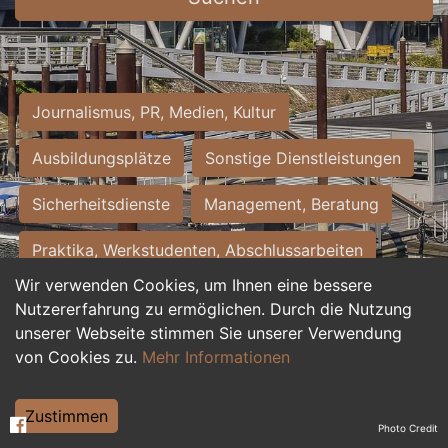
Journalismus, PR, Medien, Kultur
Ausbildungsplätze
Sonstige Dienstleistungen
Sicherheitsdienste
Management, Beratung
Praktika, Werkstudenten, Abschlussarbeiten
Wir verwenden Cookies, um Ihnen eine bessere
Personalwesen
Assistenz, Sekretariat
Nutzererfahrung zu ermöglichen. Durch die Nutzung
unserer Webseite stimmen Sie unserer Verwendung
Hilfskräfte, Aushilfs- und Nebenjobs
von Cookies zu.
Mehr Informationen
Einkauf, Logistik, Materialwirtschaft
Zustimmen
Photo Credit
Weiterbildung, Studium, duale Ausbildung