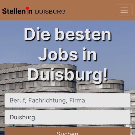
DUISBURG
Die besten
Jobs in
Duisburg!
Beruf, Fachrichtung, Firma
Ort, Stadt
Suchen