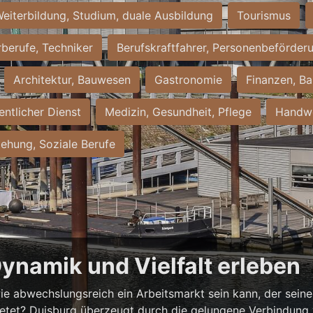
eiterbildung, Studium, duale Ausbildung
Tourismus
rberufe, Techniker
Berufskraftfahrer, Personenbeförder
Architektur, Bauwesen
Gastronomie
Finanzen, Ba
entlicher Dienst
Medizin, Gesundheit, Pflege
Handwe
iehung, Soziale Berufe
Dynamik und Vielfalt erleben
ie abwechslungsreich ein Arbeitsmarkt sein kann, der seine 
ietet? Duisburg überzeugt durch die gelungene Verbindung v