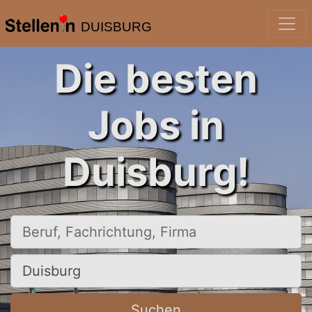
DUISBURG
Die besten
Jobs in
Duisburg!
Beruf, Fachrichtung, Firma
Ort, Stadt
Suchen