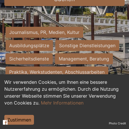
Journalismus, PR, Medien, Kultur
Ausbildungsplätze
Sonstige Dienstleistungen
Sicherheitsdienste
Management, Beratung
Praktika, Werkstudenten, Abschlussarbeiten
Wir verwenden Cookies, um Ihnen eine bessere
Personalwesen
Assistenz, Sekretariat
Nutzererfahrung zu ermöglichen. Durch die Nutzung
unserer Webseite stimmen Sie unserer Verwendung
Hilfskräfte, Aushilfs- und Nebenjobs
von Cookies zu.
Mehr Informationen
Einkauf, Logistik, Materialwirtschaft
Zustimmen
Photo Credit
Weiterbildung, Studium, duale Ausbildung