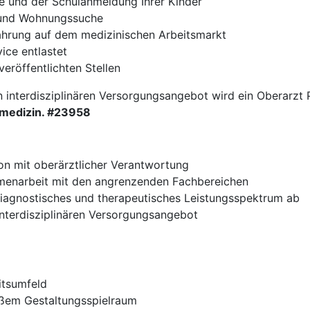
e und der Schulanmeldung Ihrer Kinder
- und Wohnungssuche
fahrung auf dem medizinischen Arbeitsmarkt
ce entlastet
veröffentlichten Stellen
n interdisziplinären Versorgungsangebot wird ein Oberarzt 
dmedizin. #23958
ion mit oberärztlicher Verantwortung
ammenarbeit mit den angrenzenden Fachbereichen
diagnostisches und therapeutisches Leistungsspektrum ab
interdisziplinären Versorgungsangebot
itsumfeld
oßem Gestaltungsspielraum