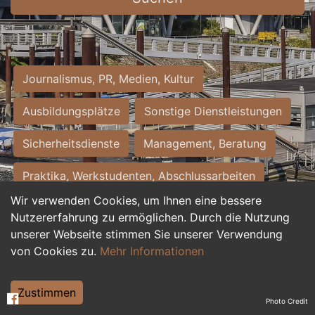
Journalismus, PR, Medien, Kultur
Ausbildungsplätze
Sonstige Dienstleistungen
Sicherheitsdienste
Management, Beratung
Praktika, Werkstudenten, Abschlussarbeiten
Wir verwenden Cookies, um Ihnen eine bessere
Personalwesen
Assistenz, Sekretariat
Nutzererfahrung zu ermöglichen. Durch die Nutzung
unserer Webseite stimmen Sie unserer Verwendung
Hilfskräfte, Aushilfs- und Nebenjobs
von Cookies zu.
Mehr Informationen
Einkauf, Logistik, Materialwirtschaft
Zustimmen
Photo Credit
Weiterbildung, Studium, duale Ausbildung