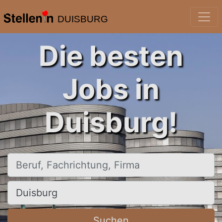
DUISBURG
Die besten
Jobs in
Duisburg!
Beruf, Fachrichtung, Firma
Ort, Stadt
Suchen