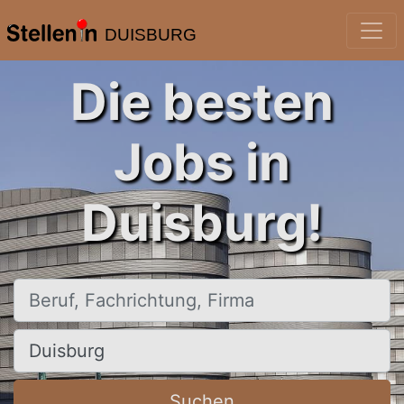
DUISBURG
Die besten
Jobs in
Duisburg!
Beruf, Fachrichtung, Firma
Ort, Stadt
Suchen