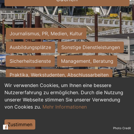
Journalismus, PR, Medien, Kultur
Ausbildungsplätze
Sonstige Dienstleistungen
Sicherheitsdienste
Management, Beratung
Praktika, Werkstudenten, Abschlussarbeiten
Wir verwenden Cookies, um Ihnen eine bessere
Personalwesen
Assistenz, Sekretariat
Nutzererfahrung zu ermöglichen. Durch die Nutzung
unserer Webseite stimmen Sie unserer Verwendung
Hilfskräfte, Aushilfs- und Nebenjobs
von Cookies zu.
Mehr Informationen
Einkauf, Logistik, Materialwirtschaft
Zustimmen
Photo Credit
Weiterbildung, Studium, duale Ausbildung