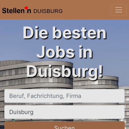
DUISBURG
Die besten
Jobs in
Duisburg!
Beruf, Fachrichtung, Firma
Ort, Stadt
Suchen