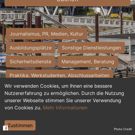
Journalismus, PR, Medien, Kultur
Ausbildungsplätze
Sonstige Dienstleistungen
Sicherheitsdienste
Management, Beratung
Praktika, Werkstudenten, Abschlussarbeiten
Wir verwenden Cookies, um Ihnen eine bessere
Personalwesen
Assistenz, Sekretariat
Nutzererfahrung zu ermöglichen. Durch die Nutzung
unserer Webseite stimmen Sie unserer Verwendung
Hilfskräfte, Aushilfs- und Nebenjobs
von Cookies zu.
Mehr Informationen
Einkauf, Logistik, Materialwirtschaft
Zustimmen
Photo Credit
Weiterbildung, Studium, duale Ausbildung