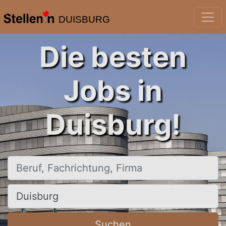
DUISBURG
Die besten
Jobs in
Duisburg!
Beruf, Fachrichtung, Firma
Ort, Stadt
Suchen