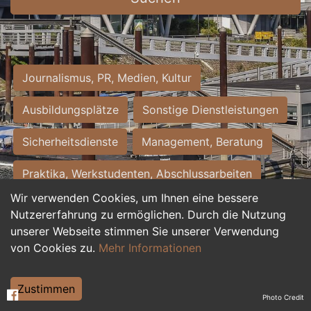
Journalismus, PR, Medien, Kultur
Ausbildungsplätze
Sonstige Dienstleistungen
Sicherheitsdienste
Management, Beratung
Praktika, Werkstudenten, Abschlussarbeiten
Wir verwenden Cookies, um Ihnen eine bessere
Personalwesen
Assistenz, Sekretariat
Nutzererfahrung zu ermöglichen. Durch die Nutzung
unserer Webseite stimmen Sie unserer Verwendung
Hilfskräfte, Aushilfs- und Nebenjobs
von Cookies zu.
Mehr Informationen
Einkauf, Logistik, Materialwirtschaft
Zustimmen
Photo Credit
Weiterbildung, Studium, duale Ausbildung