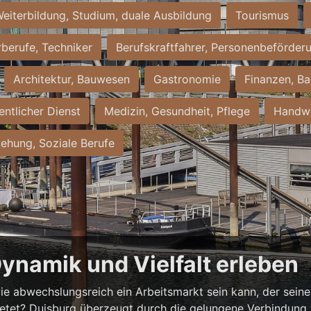
eiterbildung, Studium, duale Ausbildung
Tourismus
rberufe, Techniker
Berufskraftfahrer, Personenbeförder
Architektur, Bauwesen
Gastronomie
Finanzen, Ba
entlicher Dienst
Medizin, Gesundheit, Pflege
Handwe
iehung, Soziale Berufe
Dynamik und Vielfalt erleben
ie abwechslungsreich ein Arbeitsmarkt sein kann, der seine 
ietet? Duisburg überzeugt durch die gelungene Verbindung v