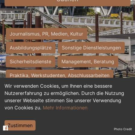
Journalismus, PR, Medien, Kultur
Ausbildungsplätze
Sonstige Dienstleistungen
Sicherheitsdienste
Management, Beratung
Praktika, Werkstudenten, Abschlussarbeiten
Wir verwenden Cookies, um Ihnen eine bessere
Personalwesen
Assistenz, Sekretariat
Nutzererfahrung zu ermöglichen. Durch die Nutzung
unserer Webseite stimmen Sie unserer Verwendung
Hilfskräfte, Aushilfs- und Nebenjobs
von Cookies zu.
Mehr Informationen
Einkauf, Logistik, Materialwirtschaft
Zustimmen
Photo Credit
Weiterbildung, Studium, duale Ausbildung