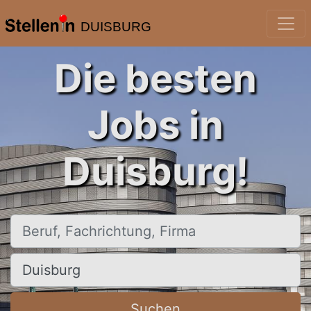
DUISBURG
Die besten
Jobs in
Duisburg!
Beruf, Fachrichtung, Firma
Ort, Stadt
Suchen