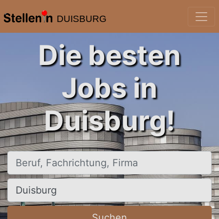
DUISBURG
Die besten
Jobs in
Duisburg!
Beruf, Fachrichtung, Firma
Ort, Stadt
Suchen