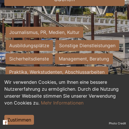
Journalismus, PR, Medien, Kultur
Ausbildungsplätze
Sonstige Dienstleistungen
Sicherheitsdienste
Management, Beratung
Praktika, Werkstudenten, Abschlussarbeiten
Wir verwenden Cookies, um Ihnen eine bessere
Personalwesen
Assistenz, Sekretariat
Nutzererfahrung zu ermöglichen. Durch die Nutzung
unserer Webseite stimmen Sie unserer Verwendung
Hilfskräfte, Aushilfs- und Nebenjobs
von Cookies zu.
Mehr Informationen
Einkauf, Logistik, Materialwirtschaft
Zustimmen
Photo Credit
Weiterbildung, Studium, duale Ausbildung