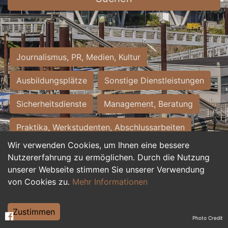
Journalismus, PR, Medien, Kultur
Ausbildungsplätze
Sonstige Dienstleistungen
Sicherheitsdienste
Management, Beratung
Praktika, Werkstudenten, Abschlussarbeiten
Wir verwenden Cookies, um Ihnen eine bessere
Personalwesen
Assistenz, Sekretariat
Nutzererfahrung zu ermöglichen. Durch die Nutzung
unserer Webseite stimmen Sie unserer Verwendung
Hilfskräfte, Aushilfs- und Nebenjobs
von Cookies zu.
Mehr Informationen
Einkauf, Logistik, Materialwirtschaft
Zustimmen
Photo Credit
Weiterbildung, Studium, duale Ausbildung