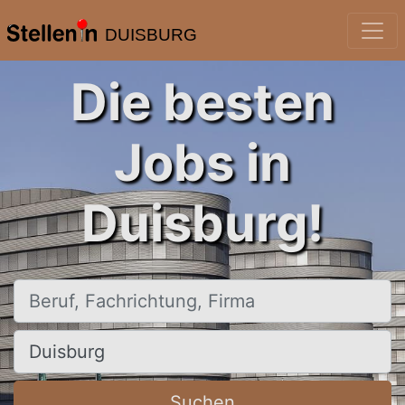
DUISBURG
Die besten
Jobs in
Duisburg!
Beruf, Fachrichtung, Firma
Ort, Stadt
Suchen