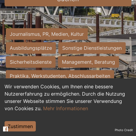
Journalismus, PR, Medien, Kultur
Ausbildungsplätze
Sonstige Dienstleistungen
Sicherheitsdienste
Management, Beratung
Praktika, Werkstudenten, Abschlussarbeiten
Wir verwenden Cookies, um Ihnen eine bessere
Personalwesen
Assistenz, Sekretariat
Nutzererfahrung zu ermöglichen. Durch die Nutzung
unserer Webseite stimmen Sie unserer Verwendung
Hilfskräfte, Aushilfs- und Nebenjobs
von Cookies zu.
Mehr Informationen
Einkauf, Logistik, Materialwirtschaft
Zustimmen
Photo Credit
Weiterbildung, Studium, duale Ausbildung