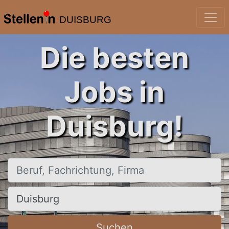
DUISBURG
Die besten
Jobs in
Duisburg!
Beruf, Fachrichtung, Firma
Ort, Stadt
Suchen