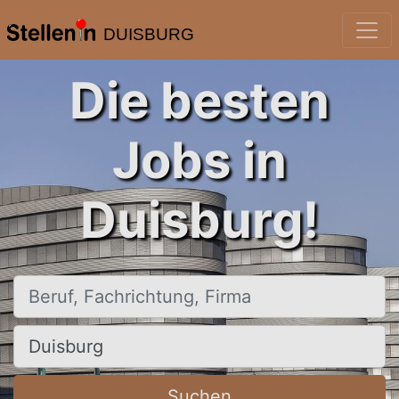
DUISBURG
Die besten
Jobs in
Duisburg!
Beruf, Fachrichtung, Firma
Ort, Stadt
Suchen