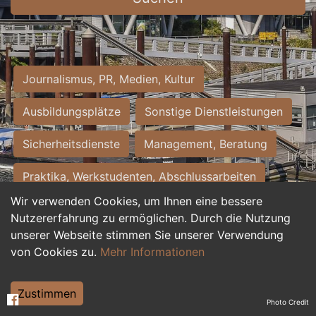
Journalismus, PR, Medien, Kultur
Ausbildungsplätze
Sonstige Dienstleistungen
Sicherheitsdienste
Management, Beratung
Praktika, Werkstudenten, Abschlussarbeiten
Wir verwenden Cookies, um Ihnen eine bessere
Personalwesen
Assistenz, Sekretariat
Nutzererfahrung zu ermöglichen. Durch die Nutzung
unserer Webseite stimmen Sie unserer Verwendung
Hilfskräfte, Aushilfs- und Nebenjobs
von Cookies zu.
Mehr Informationen
Einkauf, Logistik, Materialwirtschaft
Zustimmen
Photo Credit
Weiterbildung, Studium, duale Ausbildung