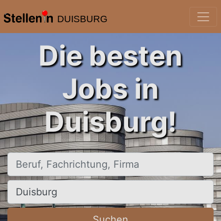
DUISBURG
Die besten
Jobs in
Duisburg!
Beruf, Fachrichtung, Firma
Ort, Stadt
Suchen