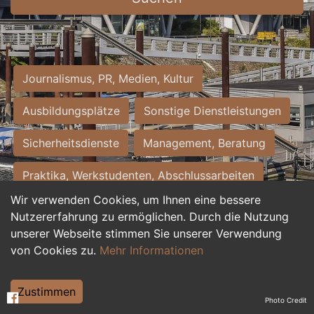
Journalismus, PR, Medien, Kultur
Ausbildungsplätze
Sonstige Dienstleistungen
Sicherheitsdienste
Management, Beratung
Praktika, Werkstudenten, Abschlussarbeiten
Wir verwenden Cookies, um Ihnen eine bessere
Personalwesen
Assistenz, Sekretariat
Nutzererfahrung zu ermöglichen. Durch die Nutzung
unserer Webseite stimmen Sie unserer Verwendung
Hilfskräfte, Aushilfs- und Nebenjobs
von Cookies zu.
Mehr Informationen
Einkauf, Logistik, Materialwirtschaft
Zustimmen
Photo Credit
Weiterbildung, Studium, duale Ausbildung