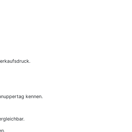
Verkaufsdruck.
chnuppertag kennen.
rgleichbar.
en.