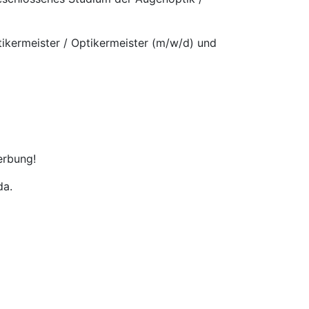
ptikermeister / Optikermeister (m/w/d) und
erbung!
da.