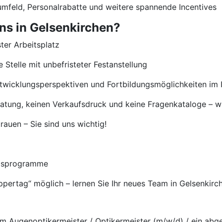
umfeld, Personalrabatte und weitere spannende Incentives
ns in Gelsenkirchen?
ster Arbeitsplatz
 Stelle mit unbefristeter Festanstellung
ntwicklungsperspektiven und Fortbildungsmöglichkeiten im 
eratung, keinen Verkaufsdruck und keine Fragenkataloge – wi
auen – Sie sind uns wichtig!
ngsprogramme
uppertag“ möglich – lernen Sie Ihr neues Team in Gelsenkir
m Augenoptikermeister / Optikermeister (m/w/d) / ein abg