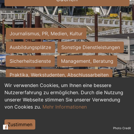
Journalismus, PR, Medien, Kultur
Ausbildungsplätze
Sonstige Dienstleistungen
Sicherheitsdienste
Management, Beratung
Praktika, Werkstudenten, Abschlussarbeiten
Wir verwenden Cookies, um Ihnen eine bessere
Personalwesen
Assistenz, Sekretariat
Nutzererfahrung zu ermöglichen. Durch die Nutzung
unserer Webseite stimmen Sie unserer Verwendung
Hilfskräfte, Aushilfs- und Nebenjobs
von Cookies zu.
Mehr Informationen
Einkauf, Logistik, Materialwirtschaft
Zustimmen
Photo Credit
Weiterbildung, Studium, duale Ausbildung