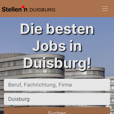
DUISBURG
Die besten
Jobs in
Duisburg!
Beruf, Fachrichtung, Firma
Ort, Stadt
Suchen