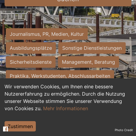
Journalismus, PR, Medien, Kultur
Ausbildungsplätze
Sonstige Dienstleistungen
Sicherheitsdienste
Management, Beratung
Praktika, Werkstudenten, Abschlussarbeiten
Wir verwenden Cookies, um Ihnen eine bessere
Personalwesen
Assistenz, Sekretariat
Nutzererfahrung zu ermöglichen. Durch die Nutzung
unserer Webseite stimmen Sie unserer Verwendung
Hilfskräfte, Aushilfs- und Nebenjobs
von Cookies zu.
Mehr Informationen
Einkauf, Logistik, Materialwirtschaft
Zustimmen
Photo Credit
Weiterbildung, Studium, duale Ausbildung