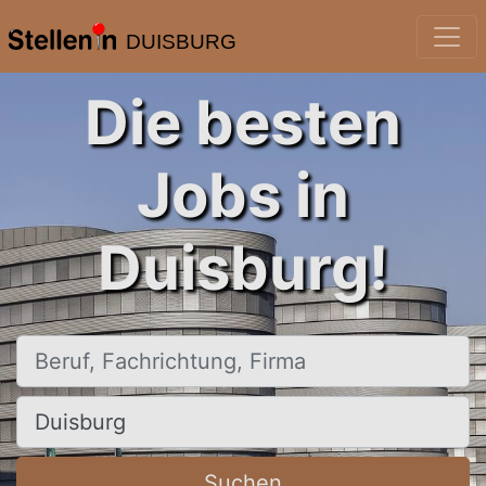
DUISBURG
Die besten
Jobs in
Duisburg!
Beruf, Fachrichtung, Firma
Ort, Stadt
Suchen