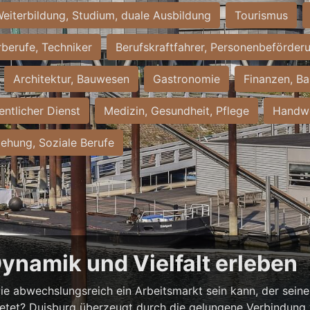
eiterbildung, Studium, duale Ausbildung
Tourismus
rberufe, Techniker
Berufskraftfahrer, Personenbeförder
Architektur, Bauwesen
Gastronomie
Finanzen, Ba
entlicher Dienst
Medizin, Gesundheit, Pflege
Handwe
iehung, Soziale Berufe
Dynamik und Vielfalt erleben
ie abwechslungsreich ein Arbeitsmarkt sein kann, der seine 
ietet? Duisburg überzeugt durch die gelungene Verbindung v