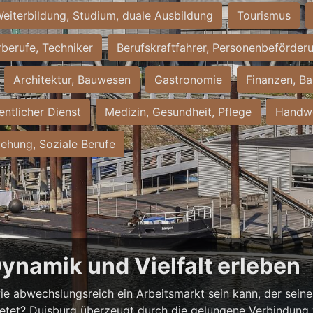
eiterbildung, Studium, duale Ausbildung
Tourismus
rberufe, Techniker
Berufskraftfahrer, Personenbeförder
Architektur, Bauwesen
Gastronomie
Finanzen, Ba
entlicher Dienst
Medizin, Gesundheit, Pflege
Handwe
iehung, Soziale Berufe
Dynamik und Vielfalt erleben
ie abwechslungsreich ein Arbeitsmarkt sein kann, der seine 
ietet? Duisburg überzeugt durch die gelungene Verbindung v