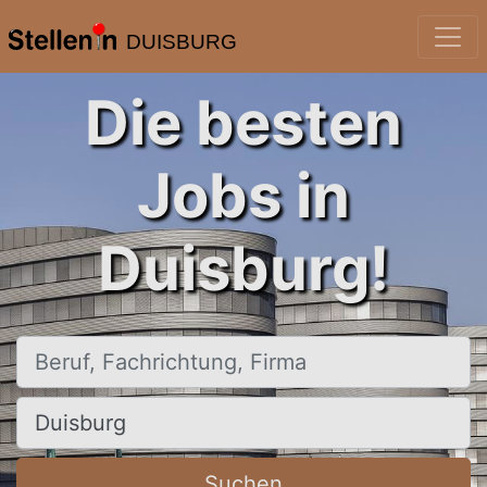
DUISBURG
Die besten
Jobs in
Duisburg!
Beruf, Fachrichtung, Firma
Ort, Stadt
Suchen