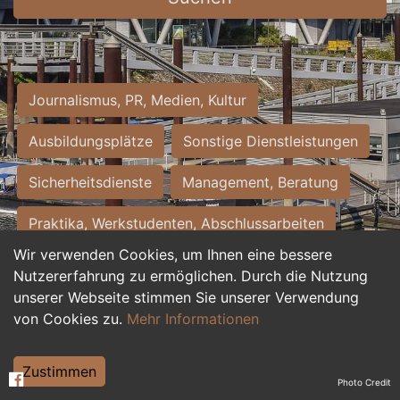
Journalismus, PR, Medien, Kultur
Ausbildungsplätze
Sonstige Dienstleistungen
Sicherheitsdienste
Management, Beratung
Praktika, Werkstudenten, Abschlussarbeiten
Wir verwenden Cookies, um Ihnen eine bessere
Personalwesen
Assistenz, Sekretariat
Nutzererfahrung zu ermöglichen. Durch die Nutzung
unserer Webseite stimmen Sie unserer Verwendung
Hilfskräfte, Aushilfs- und Nebenjobs
von Cookies zu.
Mehr Informationen
Einkauf, Logistik, Materialwirtschaft
Zustimmen
Photo Credit
Weiterbildung, Studium, duale Ausbildung