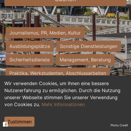
Journalismus, PR, Medien, Kultur
Ausbildungsplätze
Sonstige Dienstleistungen
Sicherheitsdienste
Management, Beratung
Praktika, Werkstudenten, Abschlussarbeiten
Wir verwenden Cookies, um Ihnen eine bessere
Personalwesen
Assistenz, Sekretariat
Nutzererfahrung zu ermöglichen. Durch die Nutzung
unserer Webseite stimmen Sie unserer Verwendung
Hilfskräfte, Aushilfs- und Nebenjobs
von Cookies zu.
Mehr Informationen
Einkauf, Logistik, Materialwirtschaft
Zustimmen
Photo Credit
Weiterbildung, Studium, duale Ausbildung