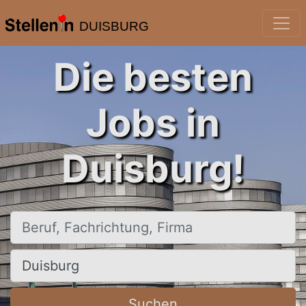
DUISBURG
Die besten
Jobs in
Duisburg!
Beruf, Fachrichtung, Firma
Ort, Stadt
Suchen