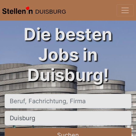
DUISBURG
Die besten
Jobs in
Duisburg!
Beruf, Fachrichtung, Firma
Ort, Stadt
Suchen