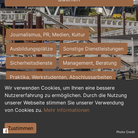
Journalismus, PR, Medien, Kultur
Ausbildungsplätze
Sonstige Dienstleistungen
Sicherheitsdienste
Management, Beratung
Praktika, Werkstudenten, Abschlussarbeiten
Wir verwenden Cookies, um Ihnen eine bessere
Personalwesen
Assistenz, Sekretariat
Nutzererfahrung zu ermöglichen. Durch die Nutzung
unserer Webseite stimmen Sie unserer Verwendung
Hilfskräfte, Aushilfs- und Nebenjobs
von Cookies zu.
Mehr Informationen
Einkauf, Logistik, Materialwirtschaft
Zustimmen
Photo Credit
Weiterbildung, Studium, duale Ausbildung